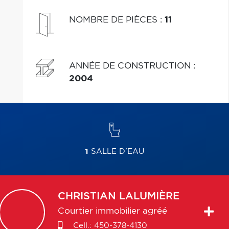
NOMBRE DE PIÈCES
:
11
ANNÉE DE CONSTRUCTION
:
2004
1
SALLE D'EAU
CHRISTIAN
LALUMIÈRE
Courtier immobilier agréé
Cell.:
450-378-4130