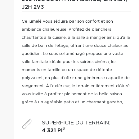
J2H 2V3
Ce jumelé vous séduira par son confort et son
ambiance chaleureuse. Profitez de planchers
chauffants à la cuisine, à la salle à manger ainsi qu'à la
salle de bain de l'étage, offrant une douce chaleur au
quotidien. Le sous-sol aménagé propose une vaste
salle familiale idéale pour les soirées cinéma, les
moments en famille ou un espace de détente
polyvalent, en plus d'offrir une généreuse capacité de
rangement. À l'extérieur, le terrain entièrement clôturé
vous invite à profiter pleinement de la belle saison
grâce à un agréable patio et un charmant gazebo,
parfaits pour recevoir parents et amis ou savourer des
instants de tranquillité...
SUPERFICIE DU TERRAIN
:
2
4 321 PI