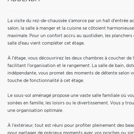
La visite du rez-de-chaussée s'amorce par un hall d'entrée a
salon, la salle à manger et la cuisine se côtoient harmonieuse
maximale. Pour un confort accru au quotidien, les planchers d
salle d'eau vient compléter cet étage.
À l'étage, vous découvrirez les deux chambres à coucher de 
facilitant l'organisation et le rangement. La salle de bain, d
indépendante, vous promet des moments de détente selon vos
touche de fonctionnalité à cet étage.
Le sous-sol aménagé propose une vaste salle familiale où vou
soirées en famille, les loisirs ou le divertissement. Vous y 
une organisation optimale.
À l'extérieur, tout est réuni pour profiter pleinement des bea
pour partager de précieux moments avec vos proches ou sim