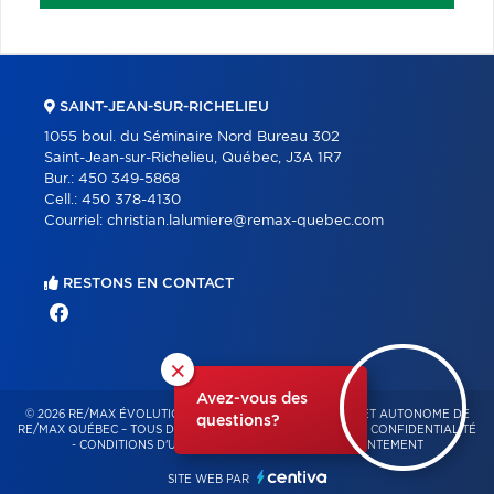
SAINT-JEAN-SUR-RICHELIEU
1055 boul. du Séminaire Nord Bureau 302
Saint-Jean-sur-Richelieu, Québec, J3A 1R7
Bur.:
450 349-5868
Cell.:
450 378-4130
Courriel:
christian.lalumiere@remax-quebec.com
RESTONS EN CONTACT
×
Avez-vous des
© 2026 RE/MAX ÉVOLUTION – FRANCHISÉ INDÉPENDANT ET AUTONOME DE
questions?
RE/MAX QUÉBEC – TOUS DROITS RÉSERVÉS -
POLITIQUE DE CONFIDENTIALITÉ
-
CONDITIONS D'UTILISATION
-
GESTION DU CONSENTEMENT
SITE WEB PAR