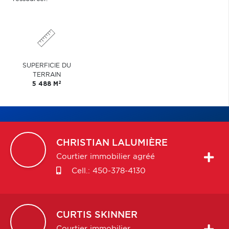
SUPERFICIE DU
TERRAIN
2
5 488 M
CHRISTIAN
LALUMIÈRE
Courtier immobilier agréé
Cell.:
450-378-4130
CURTIS
SKINNER
Courtier immobilier