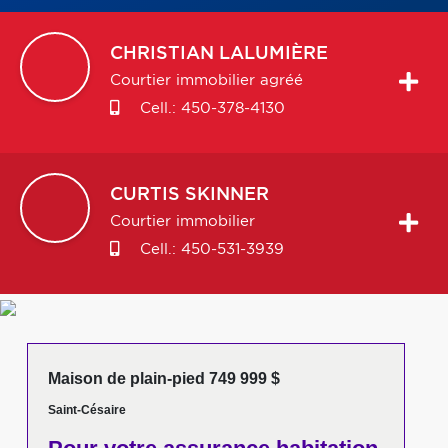
CHRISTIAN
LALUMIÈRE
Courtier immobilier agréé
Cell.:
450-378-4130
CURTIS
SKINNER
Courtier immobilier
Cell.:
450-531-3939
Maison de plain-pied 749 999 $
Saint-Césaire